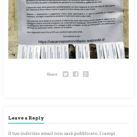
Share:
Twitter
Facebook
Google+
Leave a Reply
Il tuo indirizzo email non sarà pubblicato.
I campi