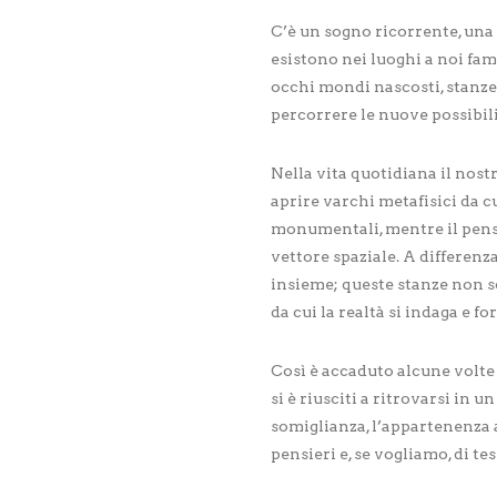
C’è un sogno ricorrente, una
esistono nei luoghi a noi fa
occhi mondi nascosti, stanze 
percorrere le nuove possibili
Nella vita quotidiana il nost
aprire varchi metafisici da 
monumentali, mentre il pensi
vettore spaziale. A differenz
insieme; queste stanze non s
da cui la realtà si indaga e 
Così è accaduto alcune volte 
si è riusciti a ritrovarsi in u
somiglianza, l’appartenenza a
pensieri e, se vogliamo, di tes