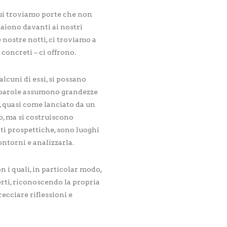
cui troviamo porte che non
aiono davanti ai nostri
 nostre notti, ci troviamo a
concreti – ci offrono.
lcuni di essi, si possano
e parole assumono grandezze
, quasi come lanciato da un
o, ma si costruiscono
ti prospettiche, sono luoghi
ontorni e analizzarla.
n i quali, in particolar modo,
 certi, riconoscendo la propria
ecciare riflessioni e