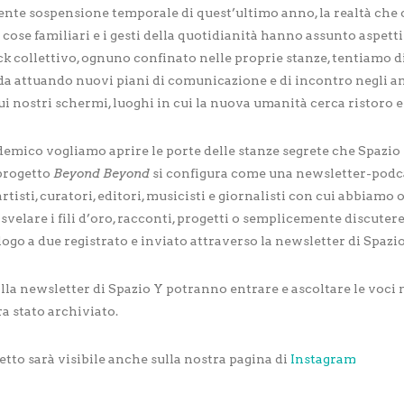
ente sospensione temporale di quest’ultimo anno, la realtà che
cose familiari e i gesti della quotidianità hanno assunto aspetti
k collettivo, ognuno confinato nelle proprie stanze, tentiamo
da attuando nuovi piani di comunicazione e di incontro negli am
sui nostri schermi, luoghi in cui la nuova umanità cerca ristoro e
emico vogliamo aprire le porte delle stanze segrete che Spazio
 progetto
Beyond Beyond
si configura come una newsletter-podc
rtisti, curatori, editori, musicisti e giornalisti con cui abbiamo
e, svelare i fili d’oro, racconti, progetti o semplicemente discuter
logo a due registrato e inviato attraverso la newsletter di Spazio
 alla newsletter di Spazio Y potranno entrare e ascoltare le voci 
ra stato archiviato.
etto sarà visibile anche sulla nostra pagina di
Instagram