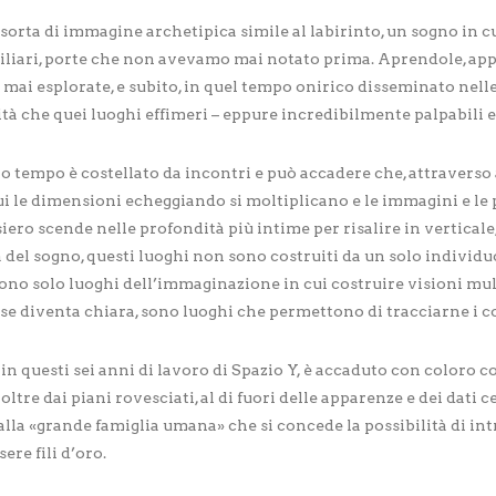
 sorta di immagine archetipica simile al labirinto, un sogno in 
miliari, porte che non avevamo mai notato prima. Aprendole, app
mai esplorate, e subito, in quel tempo onirico disseminato nelle
tà che quei luoghi effimeri – eppure incredibilmente palpabili e 
ro tempo è costellato da incontri e può accadere che, attraverso a
cui le dimensioni echeggiando si moltiplicano e le immagini e l
ero scende nelle profondità più intime per risalire in verticale
a del sogno, questi luoghi non sono costruiti da un solo individu
ono solo luoghi dell’immaginazione in cui costruire visioni mul
forse diventa chiara, sono luoghi che permettono di tracciarne i c
in questi sei anni di lavoro di Spazio Y, è accaduto con coloro co
n oltre dai piani rovesciati, al di fuori delle apparenze e dei dati
lla «grande famiglia umana» che si concede la possibilità di intr
sere fili d’oro.