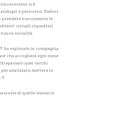
 conoscevamo si è
 ambigui e pericolosi. Reduci
 di prendere nuovamente le
bienti virtuali riquadrati
 nuova socialità.
 Y ha esplorato in compagnia
ast che accoglierà ogni mese
 oltrepassato quei varchi
e per analizzare, mettere in
 Y.
nascoste di quelle stanze in