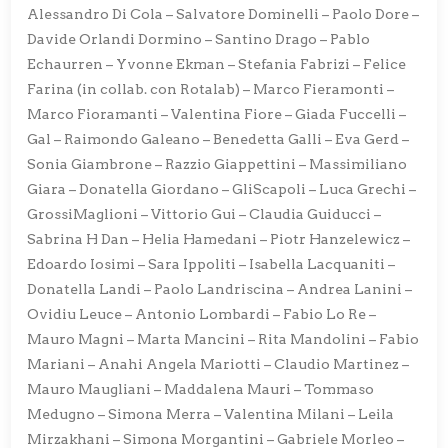
Alessandro Di Cola – Salvatore Dominelli – Paolo Dore –
Davide Orlandi Dormino – Santino Drago – Pablo
Echaurren – Yvonne Ekman – Stefania Fabrizi – Felice
Farina (in collab. con Rotalab) – Marco Fieramonti –
Marco Fioramanti – Valentina Fiore – Giada Fuccelli –
Gal – Raimondo Galeano – Benedetta Galli – Eva Gerd –
Sonia Giambrone – Razzio Giappettini – Massimiliano
Giara – Donatella Giordano – GliScapoli – Luca Grechi –
GrossiMaglioni – Vittorio Gui – Claudia Guiducci –
Sabrina H Dan – Helia Hamedani – Piotr Hanzelewicz –
Edoardo Iosimi – Sara Ippoliti – Isabella Lacquaniti –
Donatella Landi – Paolo Landriscina – Andrea Lanini –
Ovidiu Leuce – Antonio Lombardi – Fabio Lo Re –
Mauro Magni – Marta Mancini – Rita Mandolini – Fabio
Mariani – Anahi Angela Mariotti – Claudio Martinez –
Mauro Maugliani – Maddalena Mauri – Tommaso
Medugno – Simona Merra – Valentina Milani – Leila
Mirzakhani – Simona Morgantini – Gabriele Morleo –