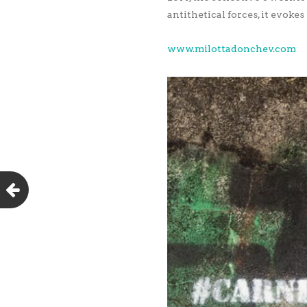
antithetical forces, it evok
www.milottadonchev.com