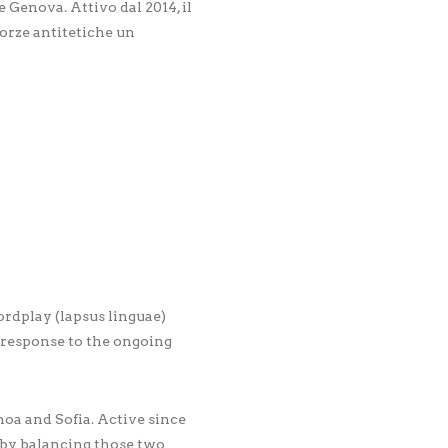
 Genova. Attivo dal 2014, il
forze antitetiche un
rdplay (lapsus linguae)
n response to the ongoing
oa and Sofia. Active since
d by balancing those two