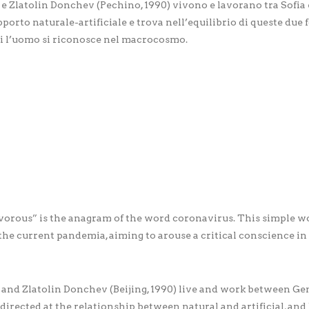
e Zlatolin Donchev (Pechino, 1990) vivono e lavorano tra Sofia e
pporto naturale-artificiale e trova nell’equilibrio di queste due 
ui l’uomo si riconosce nel macrocosmo.
vorous” is the anagram of the word coronavirus. This simple wo
r the current pandemia, aiming to arouse a critical conscience i
 and Zlatolin Donchev (Beijing, 1990) live and work between Gen
s directed at the relationship between natural and artificial, an