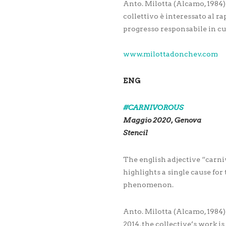
Anto. Milotta (Alcamo, 1984) 
collettivo è interessato al ra
progresso responsabile in c
www.milottadonchev.com
ENG
#CARNIVOROUS
Maggio 2020, Genova
Stencil
The english adjective “carni
highlights a single cause fo
phenomenon.
Anto. Milotta (Alcamo, 1984)
2014, the collective’s work i