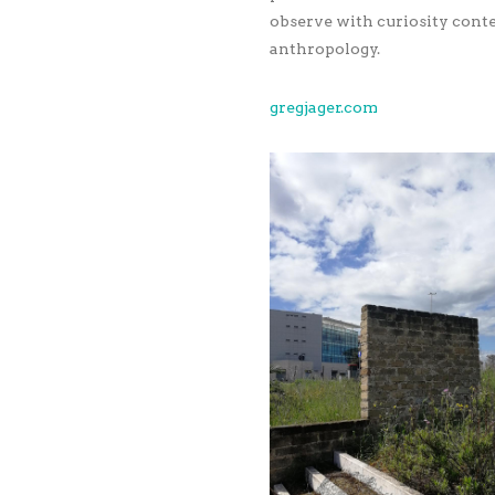
observe with curiosity cont
anthropology.
gregjager.com