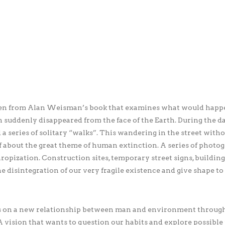
 taken from Alan Weisman’s book that examines what would happe
n suddenly disappeared from the face of the Earth. During the 
d a series of solitary “walks”. This wandering in the street witho
lf about the great theme of human extinction. A series of photo
opization. Construction sites, temporary street signs, building 
 disintegration of our very fragile existence and give shape to
es on a new relationship between man and environment through
. A vision that wants to question our habits and explore possible