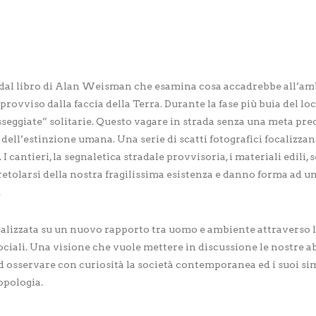
to dal libro di Alan Weisman che esamina cosa accadrebbe all’amb
rovviso dalla faccia della Terra. Durante la fase più buia del loc
seggiate” solitarie. Questo vagare in strada senza una meta preci
dell’estinzione umana. Una serie di scatti fotografici focalizzan
I cantieri, la segnaletica stradale provvisoria, i materiali edili,
etolarsi della nostra fragilissima esistenza e danno forma ad u
.
focalizzata su un nuovo rapporto tra uomo e ambiente attraverso 
 sociali. Una visione che vuole mettere in discussione le nostre a
 ad osservare con curiosità la società contemporanea ed i suoi s
opologia.