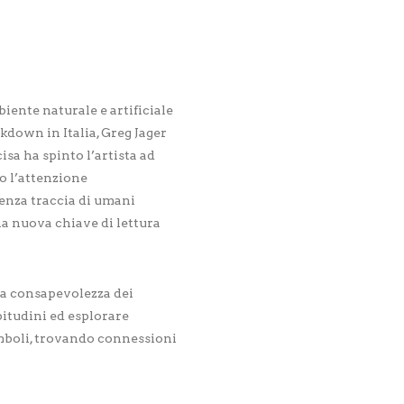
iente naturale e artificiale
kdown in Italia, Greg Jager
sa ha spinto l’artista ad
o l’attenzione
 senza traccia di umani
na nuova chiave di lettura
la consapevolezza dei
bitudini ed esplorare
imboli, trovando connessioni