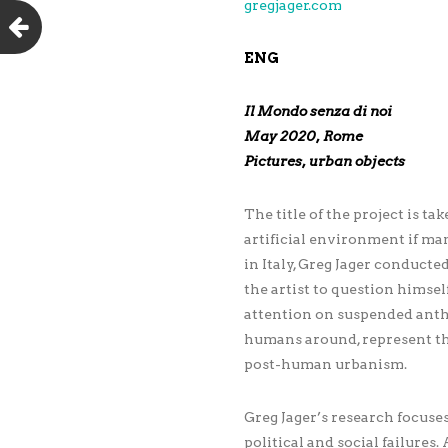
gregjager.com
ENG
Il Mondo senza di noi
May 2020, Rome
Pictures, urban objects
The title of the project is
artificial environment if ma
in Italy, Greg Jager conducte
the artist to question himse
attention on suspended anthr
humans around, represent the
post-human urbanism.
Greg Jager’s research focus
political and social failures