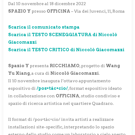
Dal 10 novembre al 18 dicembre 2022
SPAZIO Y
presso
OFF1C1NA
– Via dei Juvenci, 11, Roma
Scarica il comunicato stampa
Scarica il TESTO SCENEGGIATURA di Niccolò
Giacomazzi
Scarica il TESTO CRITICO di Niccolò Giacomazzi
Spazio Y
presenta
RICCHIAMO
, progetto di
Wang
Yu Xiang
, a cura di
Niccolò Giacomazzi
.
Il 10 novembre inaugura l’ottavo appuntamento
espositivo di
/pos•tàc•cio/
, format espositivo ideato
in collaborazione con
OFF1C1NA
, studio condiviso e
spazio di ricerca artistica nel quartiere Quadraro.
Il format di /pos•tàc•cio/ invita artisti a realizzare
installazioni site-specific, interpretando lo spazio
esterno dello studio come un laboratorio a cielo aperto.