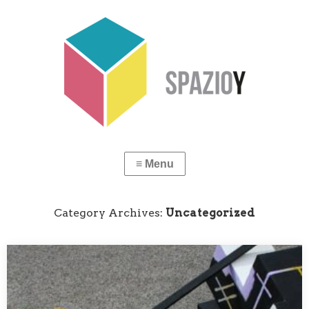
#87 Veronica Vassallo
“Meridiana 2 “Maggio 2020, Parcheggio di via Filippo
Turati, Casteldaccia (PA) Idropittura e acrilico su gesso…
Category Archives:
Uncategorized