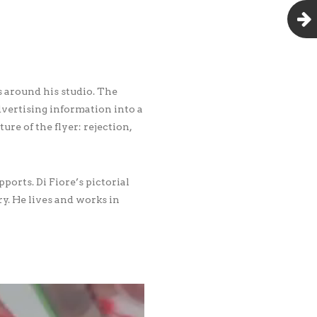
s around his studio. The
dvertising information into a
re of the flyer: rejection,
ports. Di Fiore’s pictorial
y. He lives and works in