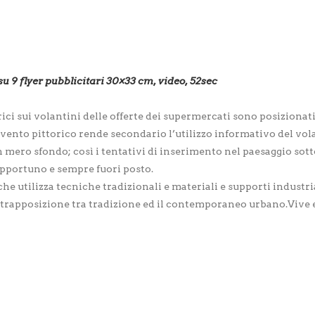
su 9 flyer pubblicitari 30×33 cm, video, 52sec
rici sui volantini delle offerte dei supermercati sono posizionati
ervento pittorico rende secondario l’utilizzo informativo del vo
 mero sfondo; così i tentativi di inserimento nel paesaggio sott
opportuno e sempre fuori posto.
che utilizza tecniche tradizionali e materiali e supporti industria
ntrapposizione tra tradizione ed il contemporaneo urbano.Vive 