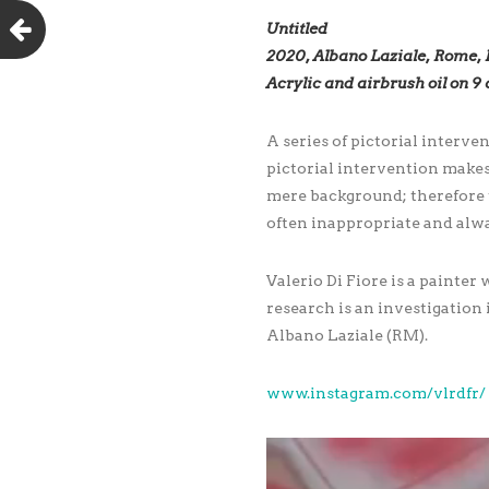
Untitled
2020, Albano Laziale, Rome, I
Acrylic and airbrush oil on 9 
A series of pictorial interve
pictorial intervention makes
mere background; therefore th
often inappropriate and alwa
Valerio Di Fiore is a painter
research is an investigation
Albano Laziale (RM).
www.instagram.com/vlrdfr/