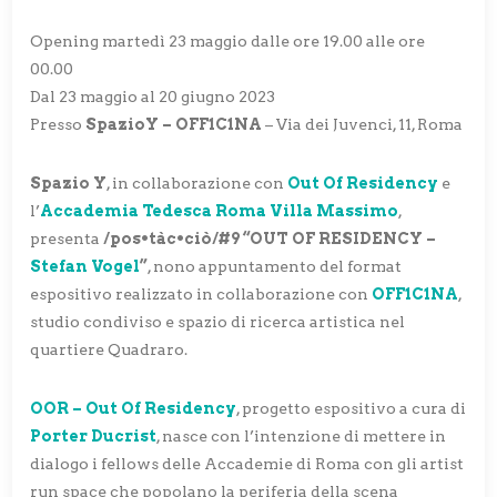
Opening martedì 23 maggio dalle ore 19.00 alle ore
00.00
Dal 23 maggio al 20 giugno 2023
Presso
SpazioY –
OFF1C1NA
– Via dei Juvenci, 11, Roma
Spazio Y
, in collaborazione con
Out Of Residency
e
l’
Accademia Tedesca Roma Villa Massimo
,
presenta
/pos•tàc•ciò/#9 “OUT OF RESIDENCY –
Stefan Vogel
”
, nono appuntamento del format
espositivo realizzato in collaborazione con
OFF1C1NA
,
studio condiviso e spazio di ricerca artistica nel
quartiere Quadraro.
OOR – Out Of Residency
, progetto espositivo a cura di
Porter Ducrist
, nasce con l’intenzione di mettere in
dialogo i fellows delle Accademie di Roma con gli artist
run space che popolano la periferia della scena