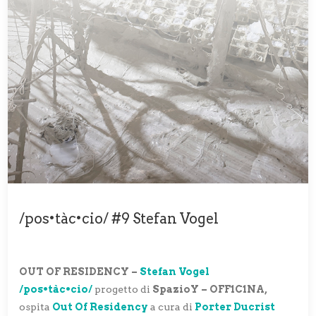
/pos•tàc•cio/ #9 Stefan Vogel
OUT OF RESIDENCY –
Stefan Vogel
/pos•tàc•cio/
progetto di
SpazioY – OFF1C1NA,
ospita
Out Of Residency
a cura di
Porter Ducrist