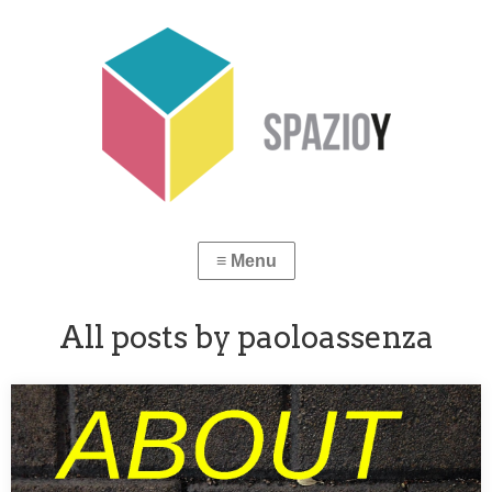
PRIMA NECESSITÀ//BASIC NECESSITIES
VEDI I LAVORI / WORKS Spazio Y Basic Necessities ITA –
Nuovo progetto collaborativo che intende…
All posts by paoloassenza