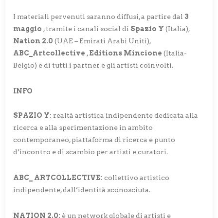
I materiali pervenuti saranno diffusi, a partire dal
3
maggio
, tramite i canali social di
Spazio Y
(Italia),
Nation 2.0
(UAE – Emirati Arabi Uniti),
ABC_Artcollective
,
Editions Mincione
(Italia-
Belgio) e di tutti i partner e gli artisti coinvolti.
INFO
SPAZIO Y:
realtà artistica indipendente dedicata alla
ricerca e alla sperimentazione in ambito
contemporaneo, piattaforma di ricerca e punto
d’incontro e di scambio per artisti e curatori.
ABC_ ARTCOLLECTIVE:
collettivo artistico
indipendente, dall’identità sconosciuta.
NATION 2.0:
è un network globale di artisti e